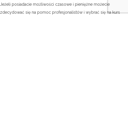
Jeżeli posiadacie możliwości czasowe i pieniężne możecie
zdecydować się na pomoc profesjonalistów i wybrać się na kurs
tańca. Ta propozycja to inwestycja na lata. Nauczycie się nie tylko
własnej choreografii, ale w przyszłości będziecie mogli wykorzystać
zdobyte umiejętności podczas innych uroczystości. Mój mąż z
początku nie był zachwycony moim szalonym pomysłem, a dziś
podczas weselnych pląsów bardzo miło to wspomina.
Ważnym elementem, na który muszą zwrócić szczególną uwagę
wszystkie Panny Młode to ich kreacje. Zastanówcie się, czy bez
trudu będziecie w stanie wykonać dany krok, czy suknia nie będzie
za ciężka, a fason zbyt opięty. Oboje załóżcie przynajmniej na kilka
prób obuwie, w którym spędzicie dzień ślubu, to kluczowa kwestia.
I najważniejsze.. pozostańcie sobą! Nie zapominajcie o uśmiechu i
naturalności! Tylko WY wiecie jak wygląda choreografia, więc jeżeli