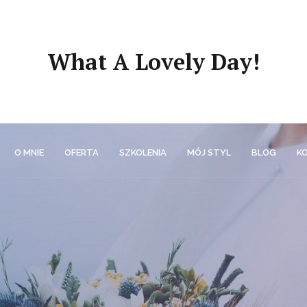
What A Lovely Day!
O MNIE
OFERTA
SZKOLENIA
MÓJ STYL
BLOG
K