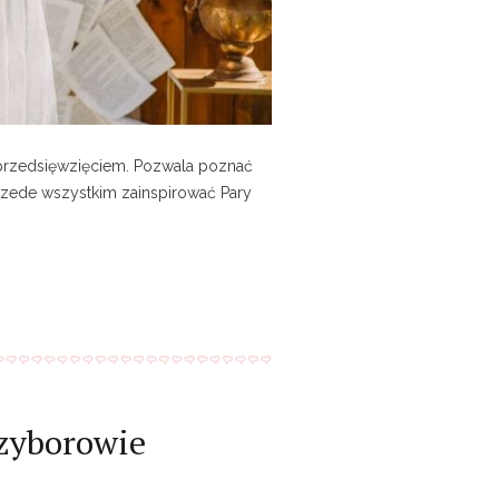
m przedsięwzięciem. Pozwala poznać
rzede wszystkim zainspirować Pary
rzyborowie